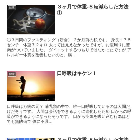
３ヶ月で体重-８㎏減らした方法
健康
①
①３日間のファスティング（断食） ３か月前の私です。 身長１７５
センチ 体重７２キロ 太っては見えなかったですが、お腹周りに贅
肉がついていました。 ダイエットするつもりではなかったですが ア
レルギー体質を改善したいのと、病...
口呼吸はキケン！
健康
口呼吸は万病の元？ 哺乳類の中で、唯一口呼吸しているのは人間だ
けだそうです。 人間は会話をできるように進化したため 口からの呼
吸ができるようになったそうです。 口から空気を吸い込む行為はと
ても無防備で 体に不具...
３ヶ月で体重-８㎏減らした方法