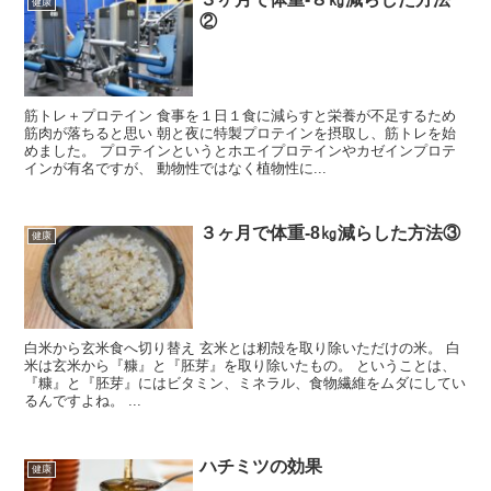
健康
②
筋トレ＋プロテイン 食事を１日１食に減らすと栄養が不足するため
筋肉が落ちると思い 朝と夜に特製プロテインを摂取し、筋トレを始
めました。 プロテインというとホエイプロテインやカゼインプロテ
インが有名ですが、 動物性ではなく植物性に...
３ヶ月で体重-8㎏減らした方法③
健康
白米から玄米食へ切り替え 玄米とは籾殻を取り除いただけの米。 白
米は玄米から『糠』と『胚芽』を取り除いたもの。 ということは、
『糠』と『胚芽』にはビタミン、ミネラル、食物繊維をムダにしてい
るんですよね。 ...
ハチミツの効果
健康